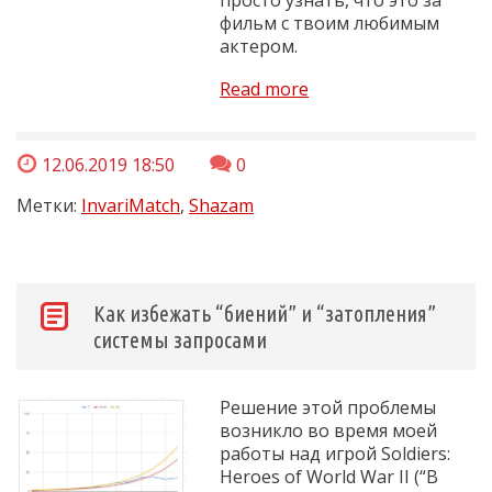
просто узнать, что это за
фильм с твоим любимым
актером.
Read more
12.06.2019 18:50
0
Метки:
InvariMatch
,
Shazam
Как избежать “биений” и “затопления”
системы запросами
Решение этой проблемы
возникло во время моей
работы над игрой Soldiers:
Heroes of World War II (“В