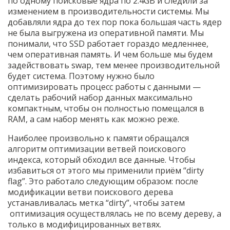
по одному поисковые ядра по 2.4GB и следили за
изменением в производительности системы. Мы
добавляли ядра до тех пор пока большая часть ядер
не была выгружена из оперативной памяти. Мы
понимали, что SSD работает гораздо медленнее,
чем оперативная память. И чем больше мы будем
задействовать swap, тем менее производительной
будет система. Поэтому нужно было
оптимизировать процесс работы с данными —
сделать рабочий набор данных максимально
компактным, чтобы он полностью помещался в
RAM, а сам набор менять как можно реже.
Наиболее произвольно к памяти обращался
алгоритм оптимизации ветвей поискового
индекса, который обходил все данные. Чтобы
избавиться от этого мы применили приём “dirty
flag”. Это работало следующим образом: после
модификации ветви поискового дерева
устанавливалась метка “dirty”, чтобы затем
оптимизация осуществлялась не по всему дереву, а
только в модифицированных ветвях.