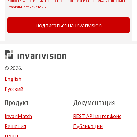
Новости
Обновления
Пиратство
Робототехника
Система мониторинга
Стабильность системы
Подписаться на Invarivision
Invarivision
© 2026.
English
Русский
Продукт
Документация
InvariMatch
REST API интерфейс
Решения
Публикации
Цены